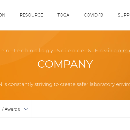
ON
RESOURCE
TOGA
COVID-19
SUPP
een Technology Science & Environm
COMPANY
 is constantly striving to create safer laboratory envi
s / Awards