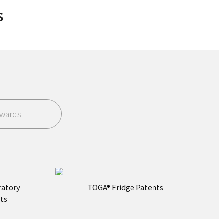
s
wards
ratory
TOGA® Fridge Patents
ts