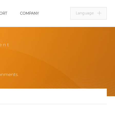
Language
ORT
COMPANY
ent
ronments.