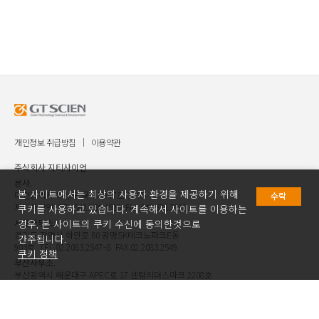
개인정보 취급방침
이용약관
주식회사 지티사이언
본사.
본 사이트에서는 최상의 사용자 환경을 제공하기 위해
대전광역시 유성구 국제과학7로 30 ㈜
수락
지티사이언 TEL.042.936.4520 FAX.042.621.2892
쿠키를 사용하고 있습니다. 계속해서 사이트를 이용하는
서울사무소.
경우, 본 사이트의 쿠키 수신에 동의한것으로
경기도 광명시 하안로 60 광명SK테크노파크E동
간주됩니다.
903호 TEL.02.2083.2547~8 FAX.02.2083.2549
쿠키 정책
부산사무소.
부산광역시 해운대구 APEC로 17 센텀리더스마크 2208호
TEL.051.781.4520 FAX.051.781.2892
FOLLOW US AT