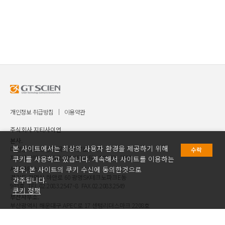
개인정보 취급방침
이용약관
주식회사 지티사이언
본사.
본 사이트에서는 최상의 사용자 환경을 제공하기 위해
대전광역시 유성구 국제과학7로 30 ㈜
수락
지티사이언 TEL.042.936.4520 FAX.042.621.2892
쿠키를 사용하고 있습니다. 계속해서 사이트를 이용하는
서울사무소.
경우, 본 사이트의 쿠키 수신에 동의한것으로
경기도 광명시 하안로 60 광명SK테크노파크E동
간주됩니다.
903호 TEL.02.2083.2547~8 FAX.02.2083.2549
쿠키 정책
부산사무소.
부산광역시 해운대구 APEC로 17 센텀리더스마크 2208호
TEL.051.781.4520 FAX.051.781.2892