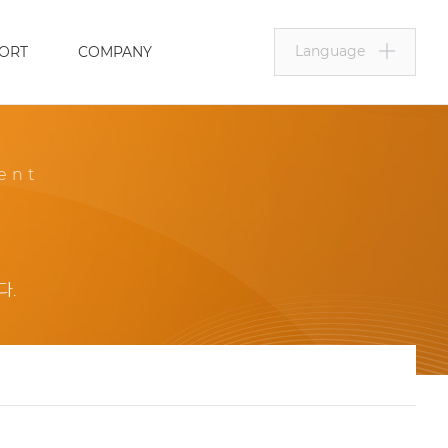
Language
ORT
COMPANY
ent
다.